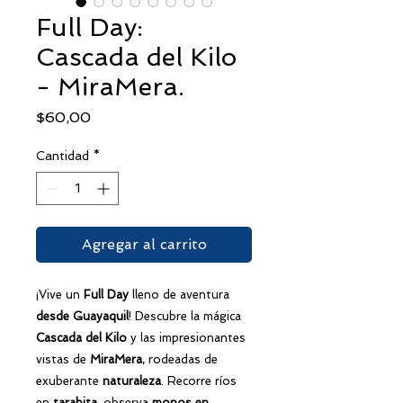
Full Day:
Cascada del Kilo
- MiraMera.
Precio
$60,00
Cantidad
*
Agregar al carrito
¡Vive un
Full Day
lleno de aventura
desde Guayaquil
! Descubre la mágica
Cascada del Kilo
y las impresionantes
vistas de
MiraMera
, rodeadas de
exuberante
naturaleza
. Recorre ríos
en
tarabita
, observa
monos en