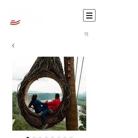
Busca
r: