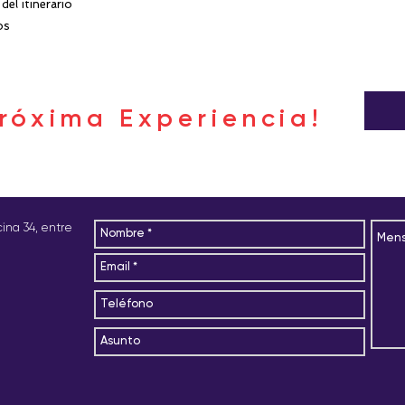
del itinerario
tour reservado
os
- Dentro de las 72 h
penalidad del 100 % 
róxima Experiencia!
icina 34, entre