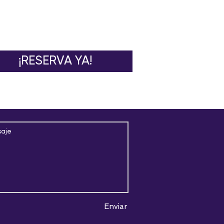
oras al viaje reservado -
del tour
¡RESERVA YA!
Enviar