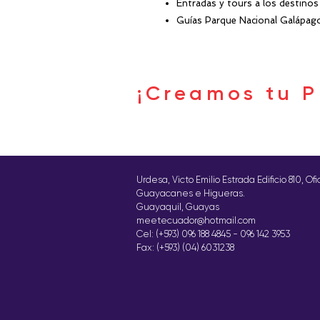
Entradas y tours a los destinos 
Guías Parque Nacional Galápag
¡Creamos tu P
Urdesa, Victo Emilio Estrada Edificio 810, Of
Guayacanes e Higueras.
Guayaquil, Guayas
meetecuador@hotmail.com
Cel: (+593) 096 188 4845 - 096 142 3953
Fax: (+593) (04) 6031238