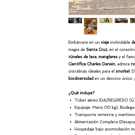
Embárcate en un
viaje
inolvidable
d
magia de
Santa Cruz
, en el corazó
túneles de lava
,
manglares
y el fa
Científica Charles Darwin
, admira
to
cristalinas ideales para el
snorkel
. 
biodiversidad
en un destino único. ¡
¿Qué incluye?
Ticket aéreo IDA/REGRESO (G
Equipaje: Mano (10 kg), Bodega
Transporte terrestre y marítimo
Alimentación Completa (Desayu
Hospedaje bajo acomodación mat