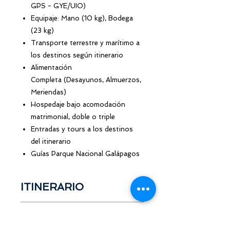
GPS - GYE/UIO)
Equipaje: Mano (10 kg), Bodega
(23 kg)
Transporte terrestre y marítimo a
los destinos según itinerario
Alimentación
Completa (Desayunos, Almuerzos,
Meriendas)
Hospedaje bajo acomodación
matrimonial, doble o triple
Entradas y tours a los destinos
del itinerario
Guías Parque Nacional Galápagos
ITINERARIO
DÍA 1
FECHAS, SALIDAS Y
TRANSFER IN GPS / VUELO A
RETORNO
GALÁPAGOS.