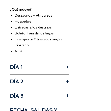
¿Qué incluye?
Desayunos y Almuerzos
Hospedaje
Entradas a los destinos
Boleto Tren de los lagos
Transporte Y traslados según
itinerario
Guía
DÍA 1
Salida desde
Guayaquil
DÍA 2
Desayuno
Iglesia Catedral de Ibarra
Check Out Hotel
Parque Moncayo
DÍA 3
Desayuno
Almuerzo
Ruta del
Tren de los Lagos
Laguna de
Yahuarcocha
Check Out Hotel
(9:00 am)
Mirador San Miguel Arcángel
FECHA, SALIDAS Y
Desayuno