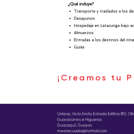
¿Qué incluye?
Transporte y traslados a los de
Desayunos
Hospedaje en Latacunga bajo ac
Almuerzos
Entradas a los destinos del itine
Guías
¡Creamos tu P
Urdesa, Victo Emilio Estrada Edificio 810, Of
Guayacanes e Higueras.
Guayaquil, Guayas
meetecuador@hotmail.com