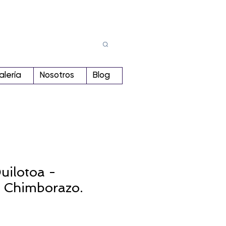
Busca
r:
alería
Nosotros
Blog
uilotoa -
- Chimborazo.