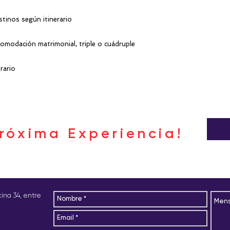
stinos según itinerario
omodación matrimonial, triple o cuádruple
rario
róxima Experiencia!
icina 34, entre