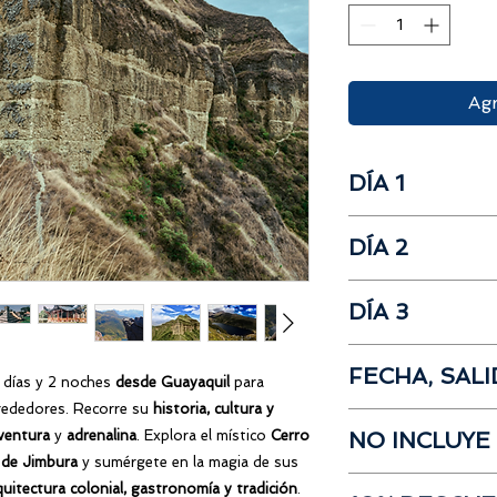
Agr
DÍA 1
Salida desde Gua
DÍA 2
Desayuno
Trekking
Cerro 
Desayuno
Almuerzo
DÍA 3
Ingreso al
Parque
Check in Hotel
Inicio del Trekki
Noche Libre
Check Out
de Jimbura
y Lag
FECHA, SAL
Desayuno
 días y 2 noches
desde Guayaquil
para
Almuerzo
Visita
Parque Tem
Noche Libre
rededores. Recorre su
historia, cultura y
Salida
desde Guayaqu
City Tour centro
ventura
y
adrenalina
. Explora el místico
Cerro
NO INCLUYE
Hora de salida:
Vier
Almuerzo
 de Jimbura
y sumérgete en la magia de sus
23:00 p.m.
Visita al Zoológi
Propinas
quitectura colonial, gastronomía y tradición
.
Lugar:
Gasolinera Sh
Retorno a
Guayaq