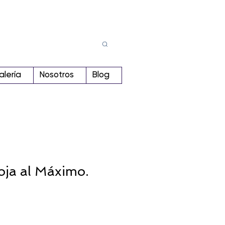
Busca
r:
alería
Nosotros
Blog
oja al Máximo.