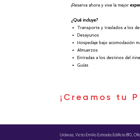
¡Reserva ahora y vive la mejor
exper
¿Qué incluye?
Transporte y traslados a los de
Desayunos
Hospedaje bajo acomodación matr
Almuerzos
Entradas a los destinos del itine
Guías
¡Creamos tu P
Urdesa, Victo Emilio Estrada Edificio 810, Of