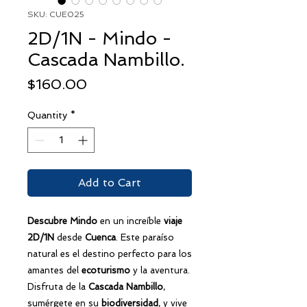
SKU: CUE025
2D/1N - Mindo -
Cascada Nambillo.
Price
$160.00
Quantity
*
Add to Cart
Descubre Mindo
en un increíble
viaje
2D/1N
desde
Cuenca
. Este paraíso
natural es el destino perfecto para los
amantes del
ecoturismo
y la aventura.
Disfruta de la
Cascada Nambillo
,
sumérgete en su
biodiversidad
, y vive