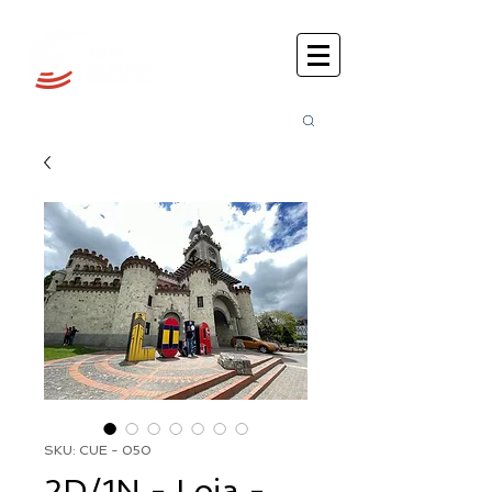
Busca
r:
SKU: CUE - 050
2D/1N - Loja -