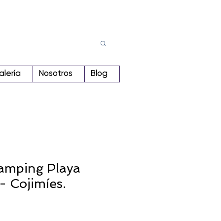
Busca
r:
alería
Nosotros
Blog
amping Playa
- Cojimíes.