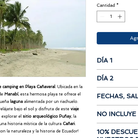
Cantidad
*
Agr
DÍA 1
Salida desde Gua
DÍA 2
Recorrido hacia l
Almuerzo
de camping en Playa Cañaveral
. Ubicada en la
Amanecer con u
Visita al Cristo 
 de
Manabí
, esta hermosa playa te ofrece el
FECHAS, SA
Desayuno Campes
Visita al "Corre
queña
laguna
alimentada por un riachuelo.
Visita a Punta de 
Montaje de Carp
Fecha del Tour:
Sába
relájate bajo el sol y disfruta de este
viaje
Recorrido hacia 
Tiempo libre de 
NO INCLUYE
Salida
desde Guayaq
Almuerzo
 explorar el
sitio arqueológico Puñay
, la
Merienda Rústica
Lugar de salida:
Gaso
Tiempo Libre en 
na historia mística de la cultura
Cañari
.
Noche de camping
Propinas
aeropuerto José Joa
Retorno a Guayaq
10% DESCU
on la naturaleza y la historia de Ecuador!
Gastos no especi
Américas); Sábado 