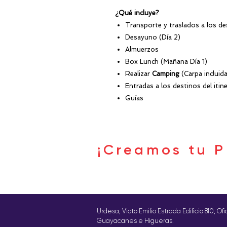
¿Qué incluye?
Transporte y traslados a los de
Desayuno (Día 2)
Almuerzos
Box Lunch (Mañana Día 1)
Realizar
Camping
(Carpa incluida
Entradas a los destinos del itine
Guías
¡Creamos tu P
Urdesa, Victo Emilio Estrada Edificio 810, Of
Guayacanes e Higueras.