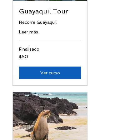
Guayaquil Tour
Recorre Guayaquil
Leer más
Finalizado
50
$50
dólares
estadounidenses
Ver curso