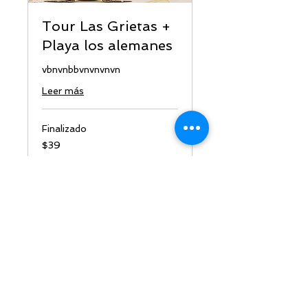
Tour Las Grietas +
Playa los alemanes
vbnvnbbvnvnvnvn
Leer más
Finalizado
39
$39
dólares
estadounidenses
Ver curso
¡Creamos tu Próxima
Experiencia!
¡RESERVA YA!