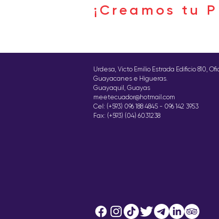
¡Creamos tu P
Urdesa, Victo Emilio Estrada Edificio 810, Of
Guayacanes e Higueras.
Guayaquil, Guayas
meetecuador@hotmail.com
Cel: (+593) 096 188 4845 - 096 142 3953
Fax: (+593) (04) 6031238