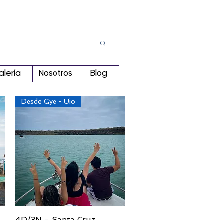
Busca
r:
alería
Nosotros
Blog
Desde Gye - Uio
4D/3N - Santa Cruz
Vista rápida