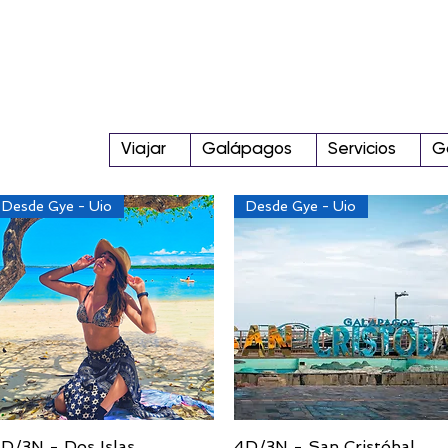
Viajar
Galápagos
Servicios
G
Desde Gye - Uio
Desde Gye - Uio
D/3N - Dos Islas
Vista rápida
4D/3N - San Cristóbal
Vista rápida