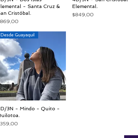
lemental - Santa Cruz &
Elemental.
an Cristóbal.
Precio
$849,00
recio
869,00
Desde Guayaquil
D/3N - Mindo - Quito -
Vista rápida
uilotoa.
recio
359,00