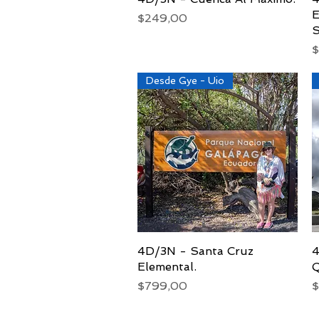
E
Precio
$249,00
S
P
$
Desde Gye - Uio
4D/3N - Santa Cruz
Vista rápida
4
Elemental.
Q
Precio
P
$799,00
$