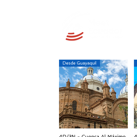
Desde Guayaquil
4D/3N - Cuenca Al Máximo.
Vista rápida
4