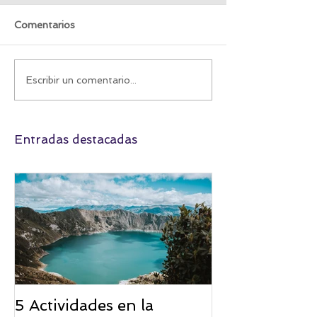
Comentarios
Máncora: Un paraíso
La Ruta del Tr
Escribir un comentario...
peruano que te espera
Venció a la Mo
al cruzar frontera
Entradas destacadas
5 Actividades en la