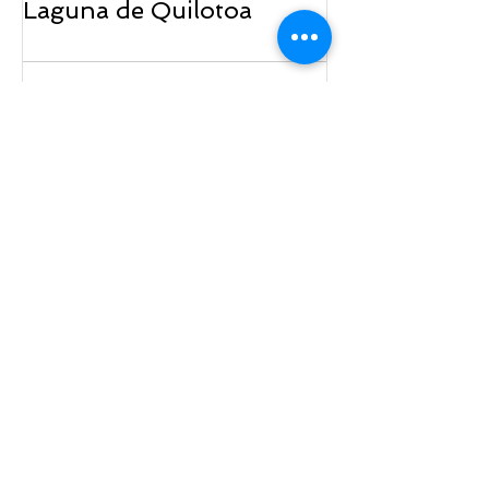
Laguna de Quilotoa
Entradas recientes
5 Razones para visitar
Ecuador: Curiosidades que te
sorprenderán
Máncora: Un
paraíso peruano
que te espera al
cruzar frontera
La Ruta del Tren
que Venció a la
Montaña