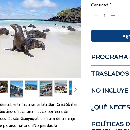
Cantidad
*
Agr
PROGRAMA 4
Transfer in Aer
TRASLADOS
Recorrido Centro
Visita Playa Man
Puedes tomar este
Treck Cerro Tije
NO INCLUYE
aeropuertos:
Visita a la Playa 
Parte Alta:
Boleto Aéreo
Aeropuerto Quito:
A
 descubre la fascinante
Isla San Cristóbal
en
Laguna Junco
¿QUÉ NECES
Q de combustibl
Sucre, también lla
Población de To
destino
ofrece una mezcla perfecta de
Tarjeta de Turi
Tababela,
Ruta:
UIO
Playa Puerto Chi
acas. Desde
Guayaquil
, disfruta de un
viaje
Ropa para playa (
Entrada al Parqu
POLÍTICAS 
Transfer out aer
o sombreros)
 paraíso natural. ¡No pierdas la
Nacionales:
Aeropuerto Guayaqui