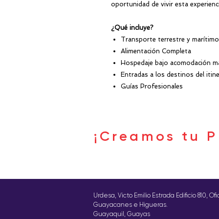
oportunidad de vivir esta experienci
¿Qué incluye?
Transporte terrestre y marítimo
Alimentación Completa
Hospedaje bajo acomodación mat
Entradas a los destinos del itine
Guías Profesionales
¡Creamos tu P
Urdesa, Victo Emilio Estrada Edificio 810, Of
Guayacanes e Higueras.
Guayaquil, Guayas