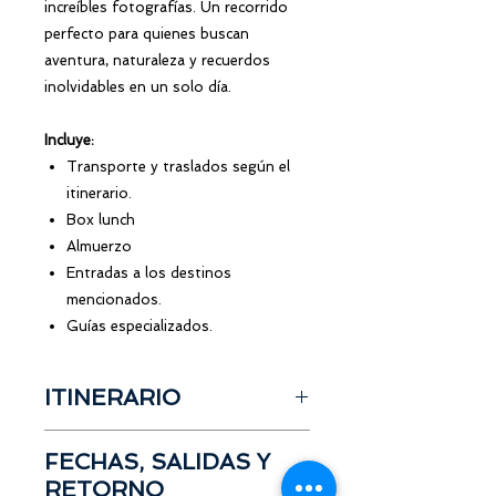
increíbles fotografías. Un recorrido
perfecto para quienes buscan
aventura, naturaleza y recuerdos
inolvidables en un solo día.
Incluye:
Transporte y traslados según el
itinerario.
Box lunch
Almuerzo
Entradas a los destinos
mencionados.
Guías especializados.
ITINERARIO
Salida desde Guayaquil
FECHAS, SALIDAS Y
Box lunch a bordo
RETORNO
Visita a la casa del arbol