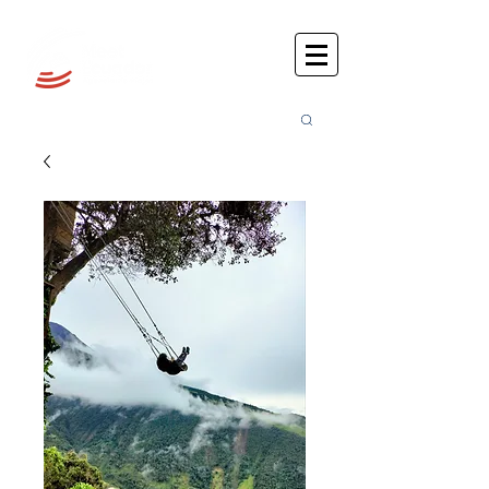
Busca
r: