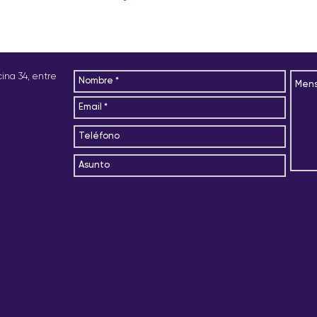
siguiente link:
Términ
icina 34, entre