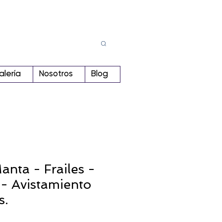
Busca
r:
alería
Nosotros
Blog
nta - Frailes -
- Avistamiento
s.